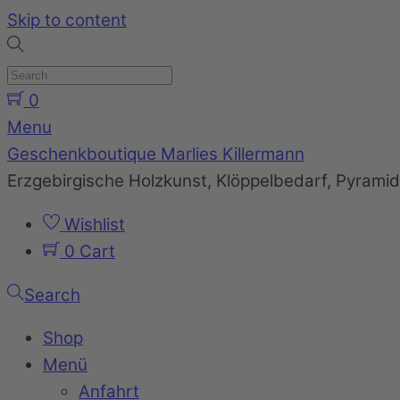
Skip to content
0
Menu
Geschenkboutique Marlies Killermann
Erzgebirgische Holzkunst, Klöppelbedarf, Pyram
Wishlist
0
Cart
Search
Shop
Menü
Anfahrt