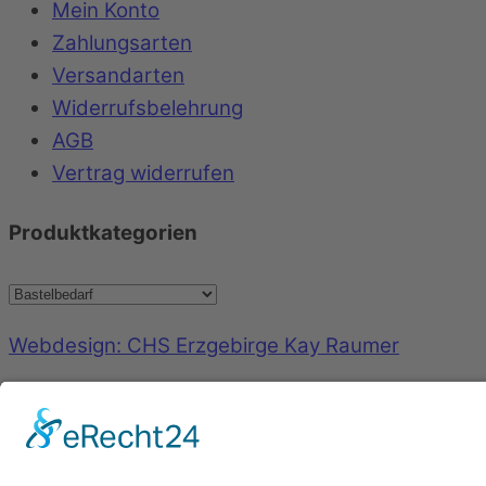
Mein Konto
Zahlungsarten
Versandarten
Widerrufsbelehrung
AGB
Vertrag widerrufen
Produktkategorien
Webdesign: CHS Erzgebirge Kay Raumer
Back to top
©
Geschenkboutique Marlies Killermann
2026
Powered by
WordPress
•
Themify WordPress Th