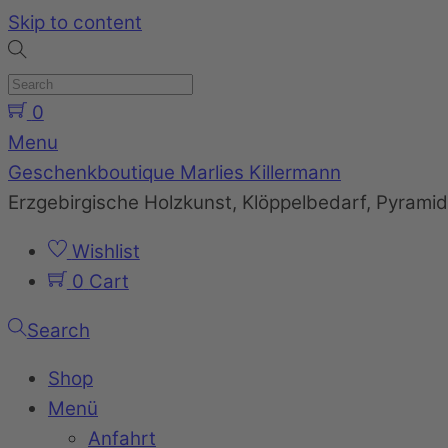
Skip to content
0
Menu
Geschenkboutique Marlies Killermann
Erzgebirgische Holzkunst, Klöppelbedarf, Pyram
Wishlist
0
Cart
Search
Shop
Menü
Anfahrt