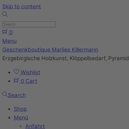
Skip to content
0
Menu
Geschenkboutique Marlies Killermann
Erzgebirgische Holzkunst, Klöppelbedarf, Pyram
Wishlist
0
Cart
Search
Shop
Menü
Anfahrt