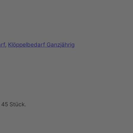
rf
,
Klöppelbedarf Ganzjährig
 45 Stück.