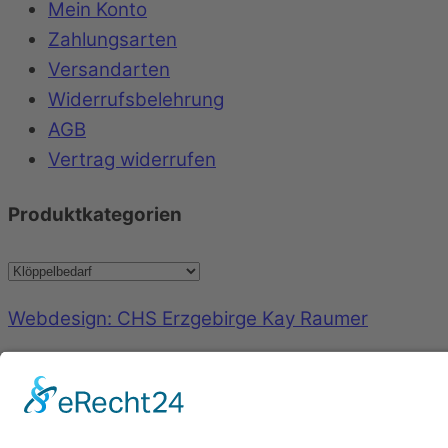
Mein Konto
Zahlungsarten
Versandarten
Widerrufsbelehrung
AGB
Vertrag widerrufen
Produktkategorien
Webdesign: CHS Erzgebirge Kay Raumer
Back to top
©
Geschenkboutique Marlies Killermann
2026
Powered by
WordPress
•
Themify WordPress Th