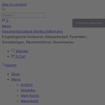
Skip to content
0
↩
Vertrag widerrufen
Menu
Geschenkboutique Marlies Killermann
Erzgebirgische Holzkunst, Klöppelbedarf, Pyramiden,
Schwibbögen, Räuchermännel, Nussknacker
Wishlist
0
Cart
Search
Shop
Menü
Anfahrt
Aktuelles
Mein Konto
Warenkorb