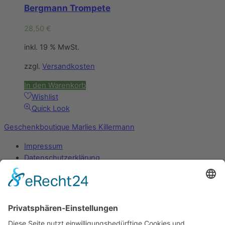
Bergmann Trompete
28,50
€
inkl. 19 % MwSt.
zzgl.
Versandkosten
In den Warenkorb
Wishlist
Quick Look
Geschenkboutique Marlies Killermann
Impressum
Datenschutzerklärung
Mein Konto
Zahlungsarten
Versandarten
Widerrufsbelehrung
AGB