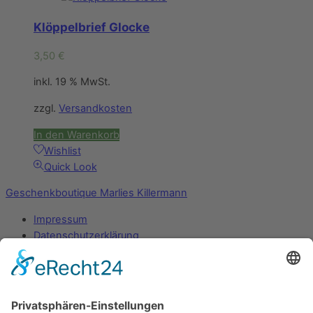
Klöppelbrief Glocke
3,50
€
inkl. 19 % MwSt.
zzgl.
Versandkosten
In den Warenkorb
Wishlist
Quick Look
Geschenkboutique Marlies Killermann
Impressum
Datenschutzerklärung
Mein Konto
Zahlungsarten
Versandarten
Widerrufsbelehrung