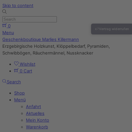
Skip to content
0
↩
Vertrag widerrufen
Menu
Geschenkboutique Marlies Killermann
Erzgebirgische Holzkunst, Klöppelbedarf, Pyramiden,
Schwibbögen, Räuchermännel, Nussknacker
Wishlist
0
Cart
Search
Shop
Menü
Anfahrt
Aktuelles
Mein Konto
Warenkorb