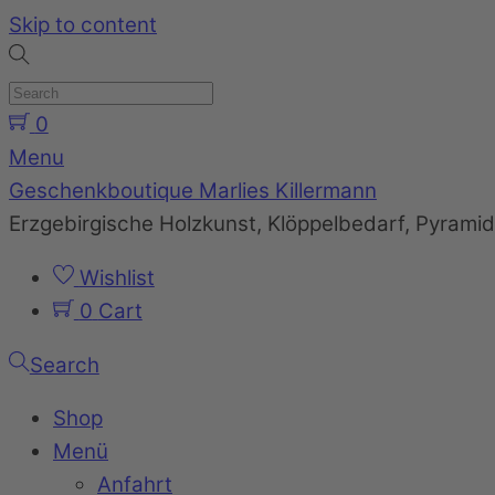
Skip to content
0
Menu
Geschenkboutique Marlies Killermann
Erzgebirgische Holzkunst, Klöppelbedarf, Pyram
Wishlist
0
Cart
Search
Shop
Menü
Anfahrt