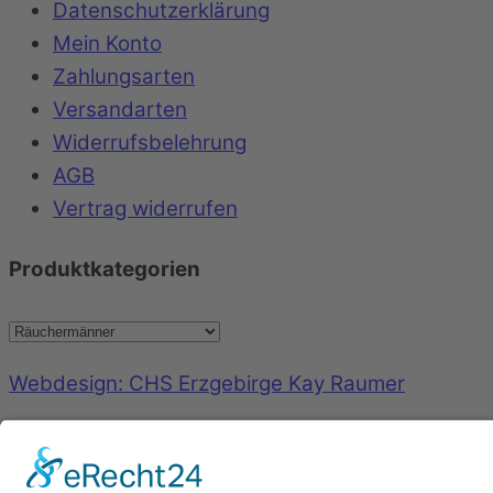
Datenschutzerklärung
Mein Konto
Zahlungsarten
Versandarten
Widerrufsbelehrung
AGB
Vertrag widerrufen
Produktkategorien
Webdesign: CHS Erzgebirge Kay Raumer
Back to top
©
Geschenkboutique Marlies Killermann
2026