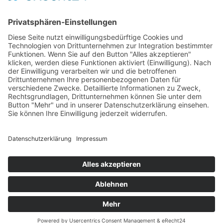
Versandarten
Widerrufsbelehrung
AGB
Vertrag widerrufen
Produktkategorien
Webdesign: CHS Erzgebirge Kay Raumer
Back to top
©
Geschenkboutique Marlies Killermann
2026
Powered by
WordPress
•
Themify WordPress Themes
Alle Preise inkl. der gesetzlichen MwSt.
Die durchgestrichenen Preise entsprechen dem bisherigen
Preis in diesem Online-Shop.