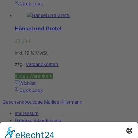
Quick Look
Hänsel und Gretel
42,00
€
inkl. 19 % MwSt.
zzgl.
Versandkosten
In den Warenkorb
Wishlist
Quick Look
Geschenkboutique Marlies Killermann
Impressum
Datenschutzerklärung
Mein Konto
Zahlungsarten