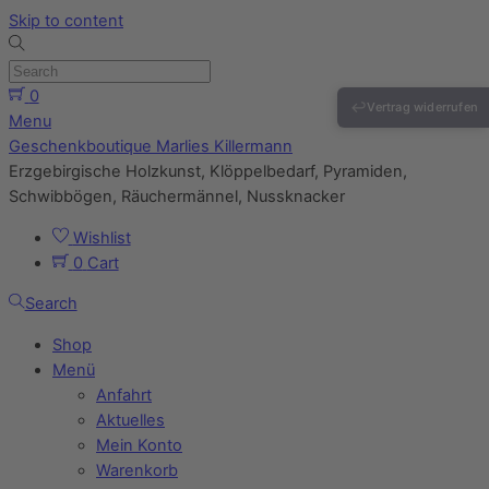
Skip to content
0
↩
Vertrag widerrufen
Menu
Geschenkboutique Marlies Killermann
Erzgebirgische Holzkunst, Klöppelbedarf, Pyramiden,
Schwibbögen, Räuchermännel, Nussknacker
Wishlist
0
Cart
Search
Shop
Menü
Anfahrt
Aktuelles
Mein Konto
Warenkorb