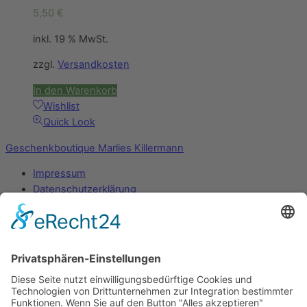
5,50
€
inkl. 19 % MwSt.
zzgl.
Versandkosten
In den Warenkorb
Wishlist
Quick Look
Geschenkboutique Marlies Killermann
Impressum
Datenschutzerklärung
Mein Konto
Zahlungsarten
Versandarten
Widerrufsbelehrung
AGB
Vertrag widerrufen