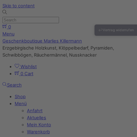
Skip to content
0
↩
Vertrag widerrufen
Menu
Geschenkboutique Marlies Killermann
Erzgebirgische Holzkunst, Klöppelbedarf, Pyramiden,
Schwibbögen, Räuchermännel, Nussknacker
Wishlist
0
Cart
Search
Shop
Menü
Anfahrt
Aktuelles
Mein Konto
Warenkorb