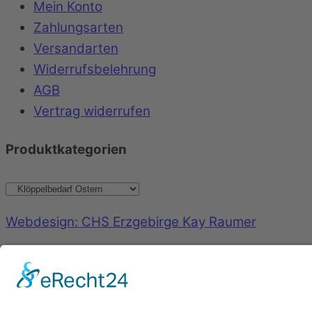
Mein Konto
Zahlungsarten
Versandarten
Widerrufsbelehrung
AGB
Vertrag widerrufen
Produktkategorien
Webdesign: CHS Erzgebirge Kay Raumer
Back to top
©
Geschenkboutique Marlies Killermann
2026
Powered by
WordPress
•
Themify WordPress Th