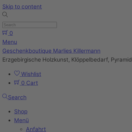
Skip to content
0
Menu
Geschenkboutique Marlies Killermann
Erzgebirgische Holzkunst, Klöppelbedarf, Pyram
Wishlist
0
Cart
Search
Shop
Menü
Anfahrt